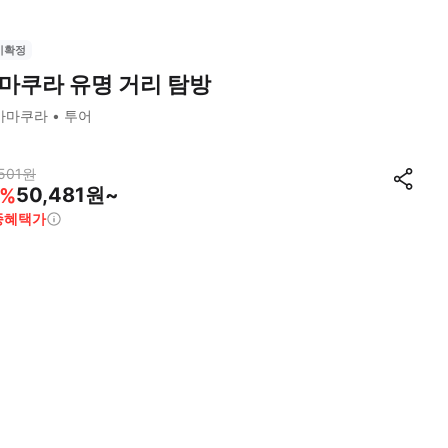
시확정
마쿠라 유명 거리 탐방
가마쿠라
투어
501
원
50,481원~
%
종혜택가