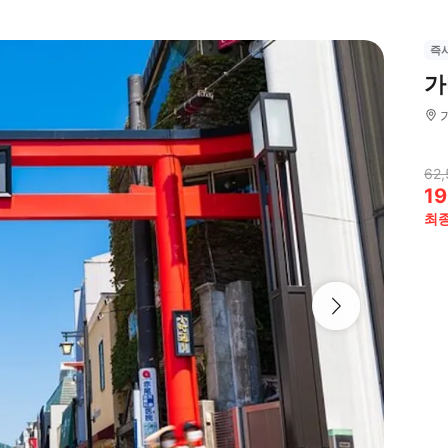
즉
가
62,
19
최