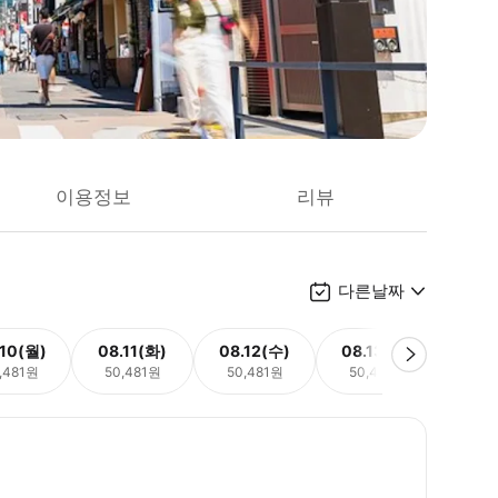
이용정보
리뷰
다른날짜
.10(월)
08.11(화)
08.12(수)
08.13(목)
08.
,481원
50,481원
50,481원
50,481원
50,