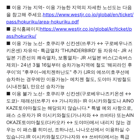
■ 이용 가능 지역- 이용 가능한 지역의 자세한 노선도는 다음
을 참고해 주세요.
https://www.westjr.co.jp/global/en/ticket/
pass/hokuriku/area-hokuriku.pdf
■ 공식홈페이지
https://www.westjr.co.jp/global/kr/ticket/p
ass/hokuriku/
■ 이용 가능 노선- 호쿠리쿠 신칸센(쓰루가 ↔ 구로베우나즈
키온센) 자유석- 특급열차 ‘THUNDERBIRD’ 등 자유석- JR 서
일본 기존선의 쾌속열차, 보통열차- JR 서일본 버스(고속버스
제외)- 24년 3월 16일부터 승차가능지역에 철도 '해피라인 후
쿠이'의 "후쿠이~에치젠하난도" 추가 (JR의 에쓰미호쿠선에
승차하는 경우에만 이용가능)- 에치젠 철도, 도야마 지방철도
(시내전철), 만요선 승차가능
■ 이용 불가 노선- 호쿠리쿠 신칸센(구로베우나즈키온센 ↔
도쿄)- 재래선(쓰루가 ↔ 가나자와)- IR 이시카와철도나 AINO
KAZE토야마철도는 해당되지 않습니다.* 특별 예외 사항으로,
패스 소유자가 IR 이시키와철도(가나자와 ↔ 쓰바타) 또는AIN
OKAZE토야마철도(다카오카 ↔ 도야마)에서 내리지 않는 경
우는 이 패스를 히미선, 조하나선, 나나오선에서 이용하실 수
있습니다.IR 이시카와철도(가나자와 ↔ 쓰바타)에서는 특급