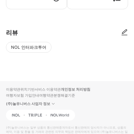
▶ 바우처 예약 확정 후 바우처가 발급이 되었는지 확인해주세요. 사용 가능
리뷰
NOL 인터파크투어
NOL
별
사
에서
점
진/
작성
높
동
된
은
영
리뷰
순
상
이용약관
위치기반서비스 이용약관
개인정보 처리방침
입니
여행자보험 가입안내
여행약관
분쟁해결기준
다.
(주)놀유니버스 사업자 정보
별
사
NOL
Triple
Interpark Global
점
진/
높
동
(주)놀유니버스
는 일부 상품의 통신판매중개자로서 통신판매의 당사자가 아니므로, 상품의
예약, 이용 및 환불 등 거래와 관련된 의무와 책임은 판매자에게 있으며
은
영
(주)놀유니버스
는 일