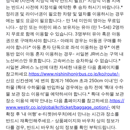
정석화 (사전에 지정석 예약 반드시 필요)* 지정석 이용 시에
는 반드시 사전에 지정석을 예약한 후 승차 하시기 바랍니다.*
정리권 및 라이너권이 필요한 차량 및 열차를 이용하시는 경우
에는 별도 요금이 필요합니다.- 만 1세 미만의 영아는 무료입
니다.- 성인 또는 어린이 패스 보유자는 유아 (만 1~5세) 2명까
지 무료로 함께 이용할 수 있습니다. 3명부터 유아 혹은 아동
권으로 구매하셔야 합니다.- 아래의 경우는 아동권 구매를 하
셔야 합니다* 아동 혼자 단독으로 좌석 이용하는 경우* 어른
동반 없이 아동 혼자 이용하는 경우- 서일본 JR버스는 구역 내
노선버스만 유효합니다. 고속버스는 승차하실 수 없습니다.*
서일본 JR버스 노선에 대한 자세한 내용은 다음 홈페이지를
참고하세요.
https://www.nishinihonjrbus.co.jp/ko/route/-
산요 신칸센에 '세 변의 합계가 160cm 초과 250cm 이내'인 수
하물 (특대 수하물)을 반입하실 경우에는 승차 전에 '특대 수하
물 보관 장소 이용석'을 예약하셔야 합니다.* 특대 수하물 보관
장소 이용석 예약 안내는 다음 홈페이지를 참고하세요.
https://
www.westjr.co.jp/global/kr/ticket/baggage_option/-
예약
확정 후 '내 여행' e-티켓(바우처)에서 만나는 시간과 장소를
반드시 재확인해주세요.- 상품페이지와 바우처 상의 정보가
다를 경우, 반드시 바우처 상의 정보를 확인 부탁드립니다.