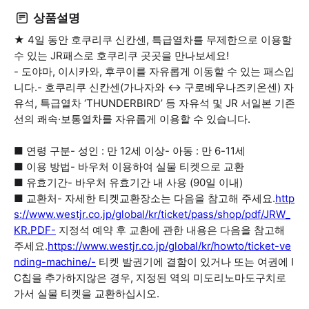
상품설명
★ 4일 동안 호쿠리쿠 신칸센, 특급열차를 무제한으로 이용할
수 있는 JR패스로 호쿠리쿠 곳곳을 만나보세요!
- 도야마, 이시카와, 후쿠이를 자유롭게 이동할 수 있는 패스입
니다.- 호쿠리쿠 신칸센(가나자와 ↔ 구로베우나즈키온센) 자
유석, 특급열차 ‘THUNDERBIRD’ 등 자유석 및 JR 서일본 기존
선의 쾌속·보통열차를 자유롭게 이용할 수 있습니다.
■ 연령 구분- 성인 : 만 12세 이상- 아동 : 만 6-11세
■ 이용 방법- 바우처 이용하여 실물 티켓으로 교환
■ 유효기간- 바우처 유효기간 내 사용 (90일 이내)
■ 교환처- 자세한 티켓교환장소는 다음을 참고해 주세요.
http
s://www.westjr.co.jp/global/kr/ticket/pass/shop/pdf/JRW_
KR.PDF-
지정석 예약 후 교환에 관한 내용은 다음을 참고해
주세요.
https://www.westjr.co.jp/global/kr/howto/ticket-ve
nding-machine/-
티켓 발권기에 결함이 있거나 또는 여권에 I
C칩을 추가하지않은 경우, 지정된 역의 미도리노마도구치로
가서 실물 티켓을 교환하십시오.