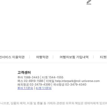
사진/동영상
사진/동영상
반서비스 이용약관
여행약관
여행자보험 가입내역
티켓
고객센터
투어 1588-3443
티켓 1544-1555
팩스 02-6919-1586
이메일 help.interpark@nol-universe.com
해외항공 02-3479-4399
국내항공 02-3479-4340
투어 1:1문의
티켓 1:1문의
므로, 상품의 예약, 이용 및 환불 등 거래와 관련된 의무와 책임은 판매자에게 있으