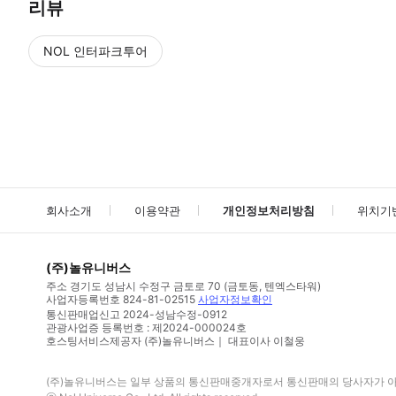
리뷰
NOL 인터파크투어
NOL
에서 작성된 리뷰 입니다.
별점 높은순
별점 높은순
회사소개
이용약관
개인정보처리방침
위치기
(주)놀유니버스
주소
경기도 성남시 수정구 금토로 70 (금토동, 텐엑스타워)
사업자등록번호
824-81-02515
사업자정보확인
통신판매업신고
2024-성남수정-0912
관광사업증 등록번호 : 제2024-000024호
호스팅서비스제공자 (주)놀유니버스｜ 대표이사 이철웅
(주)놀유니버스
는 일부 상품의 통신판매중개자로서 통신판매의 당사자가 아니