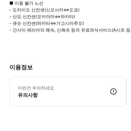
■ 이용 불가 노선
- 도카이도 신칸센(신오사카⇔도쿄)
- 산요 신칸센(오카야마⇔하카타)
- 큐슈 신칸센(하카타⇔가고시마추오)
- 간사이 에리어의 쾌속, 신쾌속 등의 유료좌석서비스(A시트 등
이용정보
▶
이런건 주의하세요
유의사항
▶ 바우처 예약 확정 후 바우처가 발급이 되었는지 확인해주세요. 사용 가