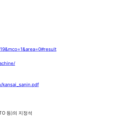
ass=19&mco=1&area=0#result
achine/
n/kansai_sanin.pdf
UTO 등)의 지정석