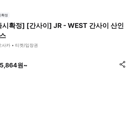
시확정
즉시확정] [간사이] JR - WEST 간사이 산인
스
오사카
티켓/입장권
65,864원~