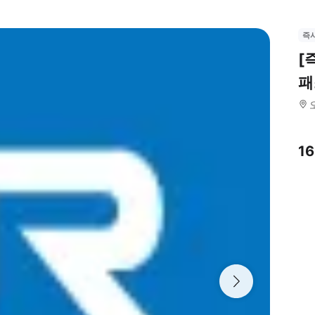
즉
[
패
1