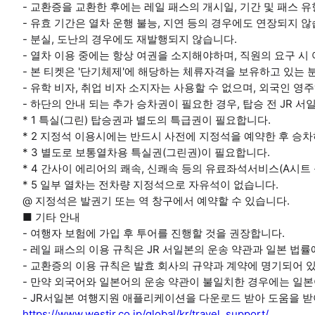
- 교환증을 교환한 후에는 레일 패스의 개시일, 기간 및 패스 유
- 유효 기간은 열차 운행 불능, 지연 등의 경우에도 연장되지 않
- 분실, 도난의 경우에도 재발행되지 않습니다.
- 열차 이용 중에는 항상 여권을 소지해야하며, 직원의 요구 시
- 본 티켓은 '단기체제'에 해당하는 체류자격을 보유하고 있는 
- 유학 비자, 취업 비자 소지자는 사용할 수 없으며, 외국인 영
- 하단의 안내 되는 추가 승차권이 필요한 경우, 탑승 전 JR 
* 1 특실(그린) 탑승권과 별도의 특급권이 필요합니다.
* 2 지정석 이용시에는 반드시 사전에 지정석을 예약한 후 승
* 3 별도로 보통열차용 특실권(그린권)이 필요합니다.
* 4 간사이 에리어의 쾌속, 신쾌속 등의 유료좌석서비스(A시트
* 5 일부 열차는 전차량 지정석으로 자유석이 없습니다.
@ 지정석은 발권기 또는 역 창구에서 예약할 수 있습니다.
■ 기타 안내
- 여행자 보험에 가입 후 투어를 진행할 것을 권장합니다.
- 레일 패스의 이용 규칙은 JR 서일본의 운송 약관과 일본 법
- 교환증의 이용 규칙은 발효 회사의 규약과 계약에 명기되어 
- 만약 외국어와 일본어의 운송 약관이 불일치한 경우에는 일
- JR서일본 여행지원 애플리케이션을 다운로드 받아 도움을 받
https://www.westjr.co.jp/global/kr/travel_support/