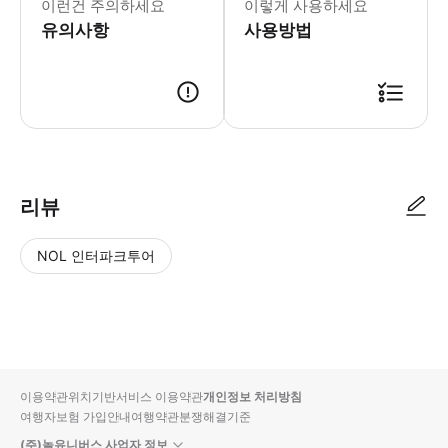
이런건 주의하세요
이렇게 사용하세요
유의사항
사용방법
리뷰
NOL 인터파크투어
NOL
별
사
에서
점
진/
작성
높
동
된
은
영
리뷰
순
상
이용약관
위치기반서비스 이용약관
개인정보 처리방침
입니
여행자보험 가입안내
여행약관
분쟁해결기준
다.
(주)놀유니버스 사업자 정보