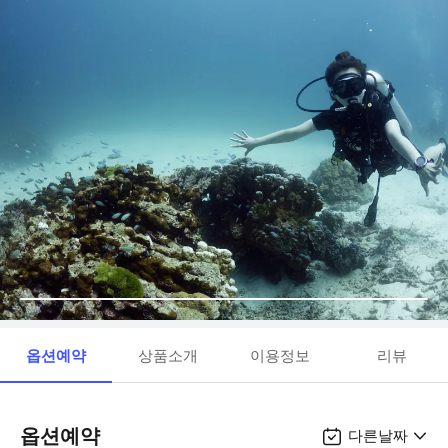
옵션예약
상품소개
이용정보
리뷰
옵션예약
다른날짜