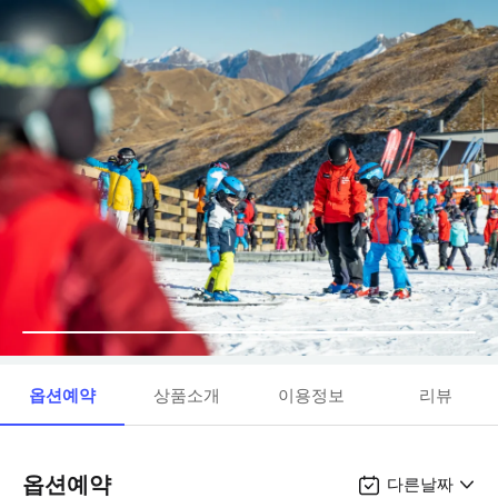
옵션예약
상품소개
이용정보
리뷰
옵션예약
다른날짜