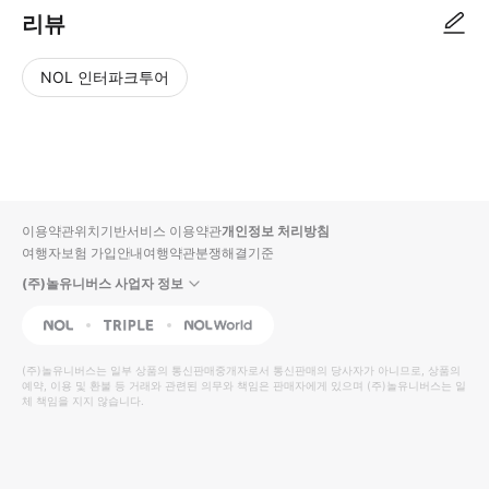
리뷰
NOL 인터파크투어
NOL
별
사
에서
점
진/
작성
높
동
된
은
영
리뷰
순
상
이용약관
위치기반서비스 이용약관
개인정보 처리방침
입니
여행자보험 가입안내
여행약관
분쟁해결기준
다.
(주)놀유니버스 사업자 정보
별
사
NOL
Triple
Interpark Global
점
진/
높
동
(주)놀유니버스
는 일부 상품의 통신판매중개자로서 통신판매의 당사자가 아니므로, 상품의
예약, 이용 및 환불 등 거래와 관련된 의무와 책임은 판매자에게 있으며
은
영
(주)놀유니버스
는 일
체 책임을 지지 않습니다.
순
상