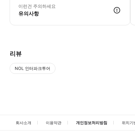
이런건 주의하세요
유의사항
● 예약접수 후 확정이 되면 이용가능합니다. ● 바우처에 안내된 사용 
리뷰
NOL 인터파크투어
NOL
에서 작성된 리뷰 입니다.
별점 높은순
별점 높은순
회사소개
이용약관
개인정보처리방침
위치기