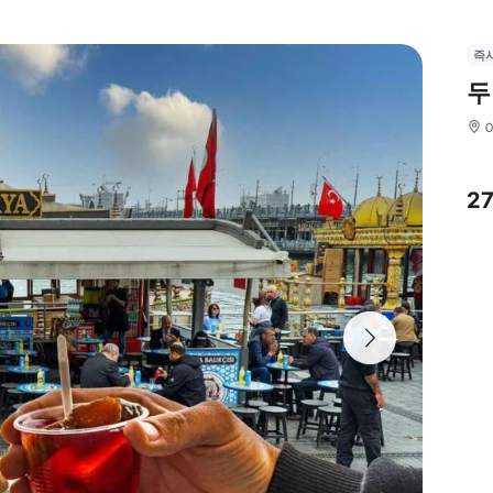
즉
두
2