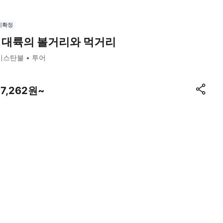
시확정
 대륙의 볼거리와 먹거리
이스탄불
투어
77,262원~