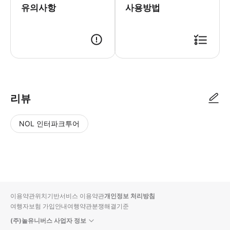
유의사항
사용방법
● 예약접수 후 확정이 되면 이용가능합니다. ● 바우처에 안내된 사용 방법
리뷰
NOL 인터파크투어
NOL
별
사
에서
점
진/
작성
높
동
된
은
영
리뷰
순
상
이용약관
위치기반서비스 이용약관
개인정보 처리방침
입니
여행자보험 가입안내
여행약관
분쟁해결기준
다.
(주)놀유니버스 사업자 정보