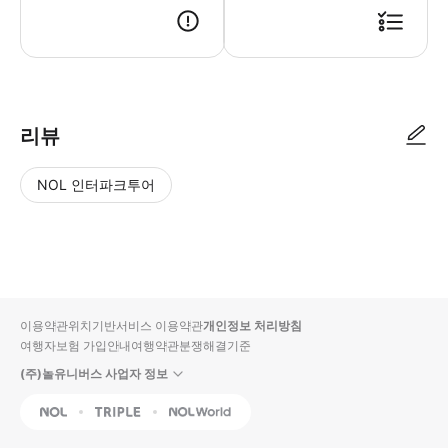
● 예약접수 후 확정이 되면 이용가능합니다. ● 바우처에 안내된 사용 방법
리뷰
NOL 인터파크투어
NOL
별
사
에서
점
진/
작성
높
동
된
은
영
리뷰
순
상
이용약관
위치기반서비스 이용약관
개인정보 처리방침
입니
여행자보험 가입안내
여행약관
분쟁해결기준
다.
(주)놀유니버스 사업자 정보
별
사
NOL
Triple
Interpark Global
점
진/