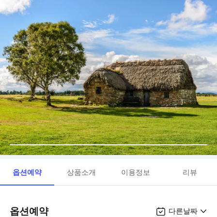
옵션예약
상품소개
이용정보
리뷰
옵션예약
다른날짜