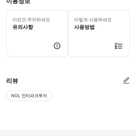
이용정보
이런건 주의하세요
이렇게 사용하세요
유의사항
사용방법
리뷰
NOL 인터파크투어
NOL
별
사
에서
점
진/
작성
높
동
된
은
영
리뷰