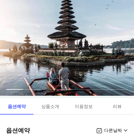
옵션예약
상품소개
이용정보
리뷰
옵션예약
다른날짜