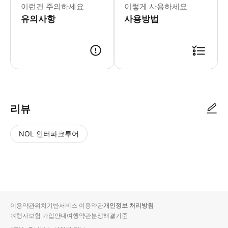
이런건 주의하세요
이렇게 사용하세요
유의사항
사용방법
▶ 사용방법 * 투숙하는 호텔의 메인 로비에서 투어 시작 시간 5분 전에 준비하세
리뷰
NOL 인터파크투어
NOL
별
사
에서
점
진/
작성
높
동
된
은
영
리뷰
순
상
이용약관
위치기반서비스 이용약관
개인정보 처리방침
입니
여행자보험 가입안내
여행약관
분쟁해결기준
다.