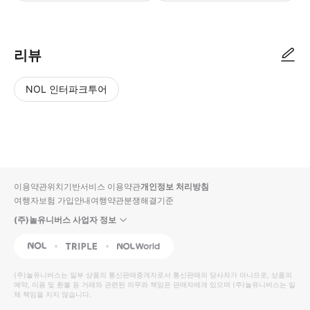
리뷰
NOL 인터파크투어
NOL
별
사
에서
점
진/
작성
높
동
된
은
영
리뷰
순
상
이용약관
위치기반서비스 이용약관
개인정보 처리방침
입니
여행자보험 가입안내
여행약관
분쟁해결기준
다.
(주)놀유니버스 사업자 정보
별
사
NOL
Triple
Interpark Global
점
진/
높
동
(주)놀유니버스
는 일부 상품의 통신판매중개자로서 통신판매의 당사자가 아니므로, 상품의
예약, 이용 및 환불 등 거래와 관련된 의무와 책임은 판매자에게 있으며
은
영
(주)놀유니버스
는 일
체 책임을 지지 않습니다.
순
상