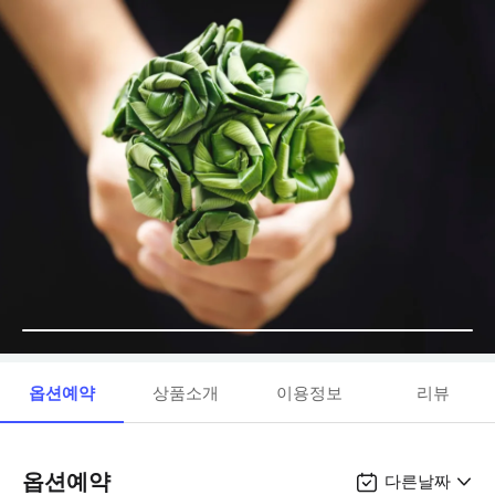
옵션예약
상품소개
이용정보
리뷰
옵션예약
다른날짜