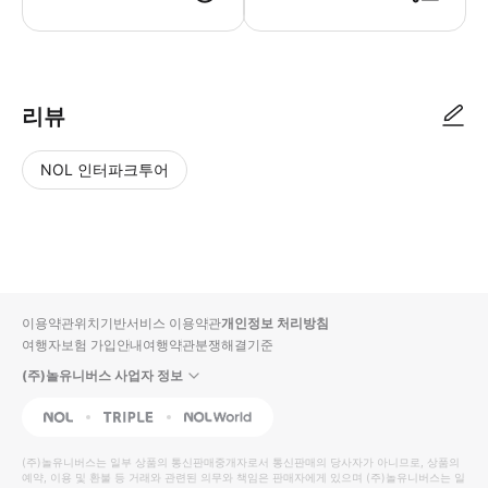
입장 방법 1) 구입 시 발송 드린 바우처 링크를 클릭하여 이용 화면을 열
리뷰
NOL 인터파크투어
NOL
별
사
에서
점
진/
작성
높
동
된
은
영
리뷰
순
상
이용약관
위치기반서비스 이용약관
개인정보 처리방침
입니
여행자보험 가입안내
여행약관
분쟁해결기준
다.
(주)놀유니버스 사업자 정보
별
사
NOL
Triple
Interpark Global
점
진/
높
동
(주)놀유니버스
는 일부 상품의 통신판매중개자로서 통신판매의 당사자가 아니므로, 상품의
예약, 이용 및 환불 등 거래와 관련된 의무와 책임은 판매자에게 있으며
은
영
(주)놀유니버스
는 일