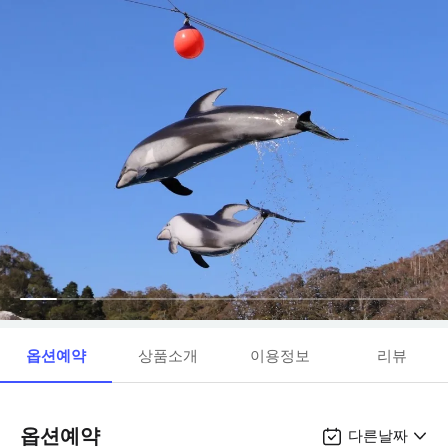
옵션예약
상품소개
이용정보
리뷰
옵션예약
다른날짜