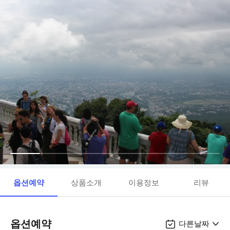
옵션예약
상품소개
이용정보
리뷰
옵션예약
다른날짜