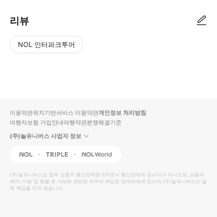
리뷰
NOL 인터파크투어
NOL
별
사
에서
점
진/
작성
높
동
된
은
영
리뷰
순
상
이용약관
위치기반서비스 이용약관
개인정보 처리방침
입니
여행자보험 가입안내
여행약관
분쟁해결기준
다.
(주)놀유니버스 사업자 정보
별
사
NOL
Triple
Interpark Global
점
진/
높
동
(주)놀유니버스
는 일부 상품의 통신판매중개자로서 통신판매의 당사자가 아니므로, 상품의
예약, 이용 및 환불 등 거래와 관련된 의무와 책임은 판매자에게 있으며
은
영
(주)놀유니버스
는 일
체 책임을 지지 않습니다.
순
상