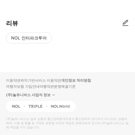
● 예약접수 후 확정이 되면 이용가능합니다. ● 바우처에 안내된 사용 방법
리뷰
NOL 인터파크투어
NOL
별
사
에서
점
진/
작성
높
동
된
은
영
리뷰
순
상
이용약관
위치기반서비스 이용약관
개인정보 처리방침
입니
여행자보험 가입안내
여행약관
분쟁해결기준
다.
(주)놀유니버스 사업자 정보
별
사
NOL
Triple
Interpark Global
점
진/
높
동
(주)놀유니버스
는 일부 상품의 통신판매중개자로서 통신판매의 당사자가 아니므로, 상품의
예약, 이용 및 환불 등 거래와 관련된 의무와 책임은 판매자에게 있으며
은
영
(주)놀유니버스
는 일
체 책임을 지지 않습니다.
순
상