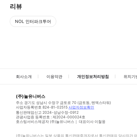
리뷰
NOL 인터파크투어
NOL
에서 작성된 리뷰 입니다.
별점 높은순
별점 높은순
회사소개
이용약관
개인정보처리방침
위치기
(주)놀유니버스
주소
경기도 성남시 수정구 금토로 70 (금토동, 텐엑스타워)
사업자등록번호
824-81-02515
사업자정보확인
통신판매업신고
2024-성남수정-0912
관광사업증 등록번호 : 제2024-000024호
호스팅서비스제공자 (주)놀유니버스｜ 대표이사 이철웅
(주)놀유니버스
는 일부 상품의 통신판매중개자로서 통신판매의 당사자가 아니