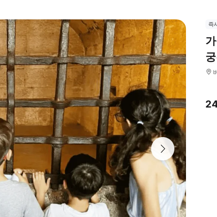
즉
가
궁
2