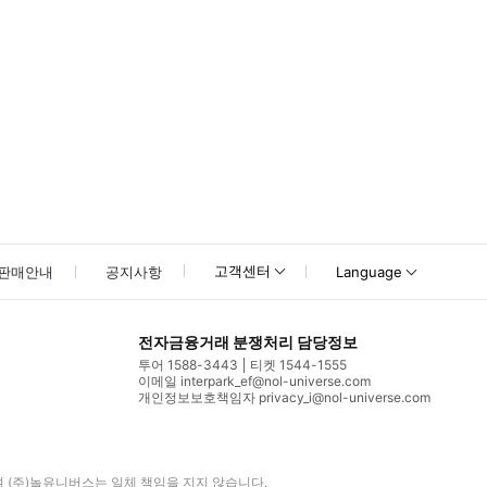
고객센터
판매안내
공지사항
Language
전자금융거래 분쟁처리 담당정보
투어 1588-3443
티켓 1544-1555
이메일 interpark_ef@nol-universe.com
개인정보보호책임자 privacy_i@nol-universe.com
며
(주)놀유니버스
는 일체 책임을 지지 않습니다.