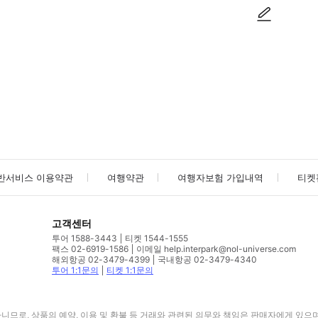
사진/동영상
사진/동영상
반서비스 이용약관
여행약관
여행자보험 가입내역
티켓
고객센터
투어 1588-3443
티켓 1544-1555
팩스 02-6919-1586
이메일 help.interpark@nol-universe.com
해외항공 02-3479-4399
국내항공 02-3479-4340
투어 1:1문의
티켓 1:1문의
므로, 상품의 예약, 이용 및 환불 등 거래와 관련된 의무와 책임은 판매자에게 있으