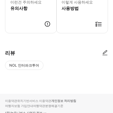
이런건 주의하세요
이렇게 사용하세요
유의사항
사용방법
● 예약접수 후 확정이 되면 이용가능합니다. ● 바우처에 안내된 사용 방법
리뷰
NOL 인터파크투어
NOL
별
사
에서
점
진/
작성
높
동
된
은
영
리뷰
순
상
이용약관
위치기반서비스 이용약관
개인정보 처리방침
입니
여행자보험 가입안내
여행약관
분쟁해결기준
다.
(주)놀유니버스 사업자 정보