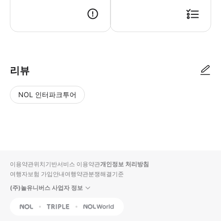
* 이 상품은 구매 후 1일 이내에 확정 여부를 안내해드립니다. * 예약 
리뷰
NOL 인터파크투어
NOL
별
사
에서
점
진/
작성
높
동
된
은
영
리뷰
순
상
이용약관
위치기반서비스 이용약관
개인정보 처리방침
입니
여행자보험 가입안내
여행약관
분쟁해결기준
다.
(주)놀유니버스 사업자 정보
별
사
NOL
Triple
Interpark Global
점
진/