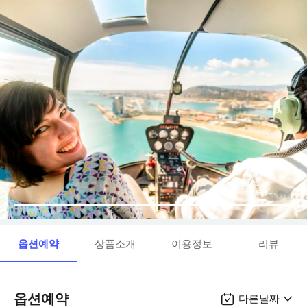
옵션예약
상품소개
이용정보
리뷰
옵션예약
다른날짜