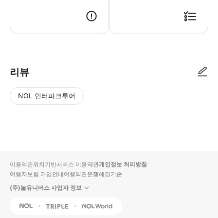
리뷰
NOL 인터파크투어
NOL
별
사
에서
점
진/
작성
높
동
된
은
영
리뷰
순
상
이용약관
위치기반서비스 이용약관
개인정보 처리방침
입니
여행자보험 가입안내
여행약관
분쟁해결기준
다.
(주)놀유니버스 사업자 정보
별
사
NOL
Triple
Interpark Global
점
진/