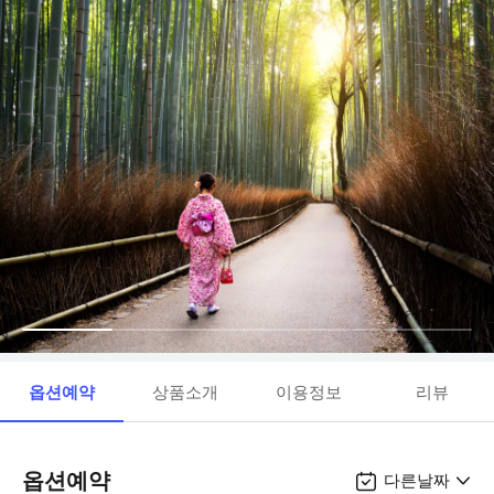
옵션예약
상품소개
이용정보
리뷰
옵션예약
다른날짜