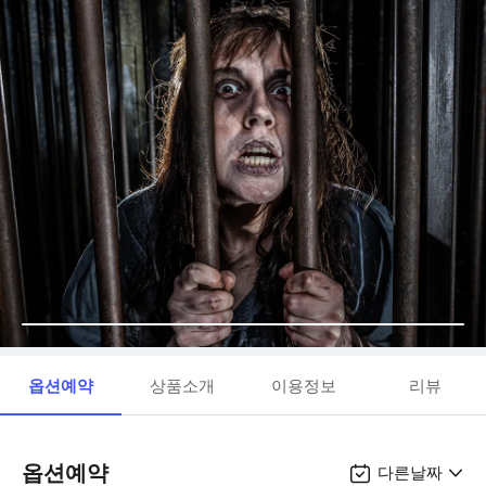
옵션예약
상품소개
이용정보
리뷰
옵션예약
다른날짜