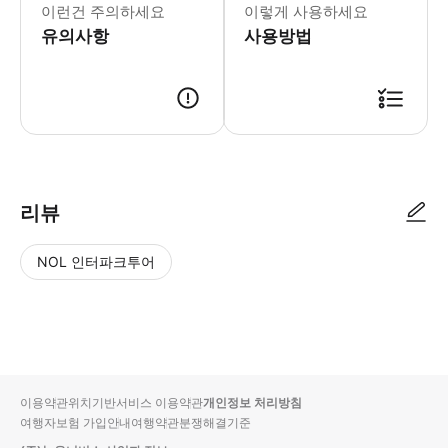
* 10개의 라이브 쇼, 75분간의 엔
이런건 주의하세요
이렇게 사용하세요
유의사항
사용방법
리뷰
NOL 인터파크투어
NOL
별
사
에서
점
진/
작성
높
동
된
은
영
리뷰
순
상
이용약관
위치기반서비스 이용약관
개인정보 처리방침
입니
여행자보험 가입안내
여행약관
분쟁해결기준
다.