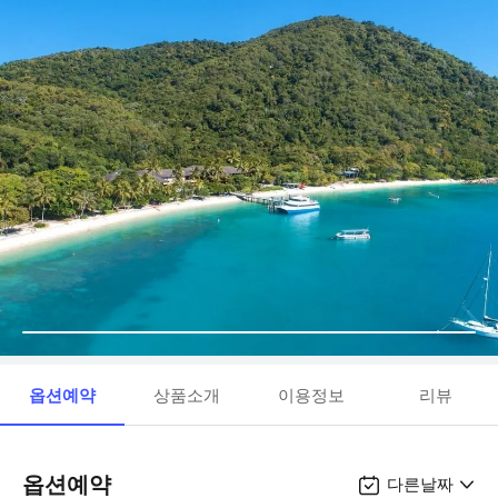
옵션예약
상품소개
이용정보
리뷰
옵션예약
다른날짜