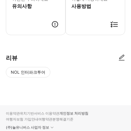
유의사항
사용방법
리뷰
NOL 인터파크투어
NOL
별
사
에서
점
진/
작성
높
동
된
은
영
리뷰
순
상
이용약관
위치기반서비스 이용약관
개인정보 처리방침
입니
여행자보험 가입안내
여행약관
분쟁해결기준
다.
(주)놀유니버스 사업자 정보