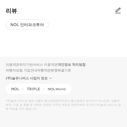
리뷰
NOL 인터파크투어
NOL
별
사
에서
점
진/
작성
높
동
된
은
영
리뷰
순
상
이용약관
위치기반서비스 이용약관
개인정보 처리방침
입니
여행자보험 가입안내
여행약관
분쟁해결기준
다.
(주)놀유니버스 사업자 정보
별
사
NOL
Triple
Interpark Global
점
진/
높
동
(주)놀유니버스
는 일부 상품의 통신판매중개자로서 통신판매의 당사자가 아니므로, 상품의
예약, 이용 및 환불 등 거래와 관련된 의무와 책임은 판매자에게 있으며
은
영
(주)놀유니버스
는 일
체 책임을 지지 않습니다.
순
상