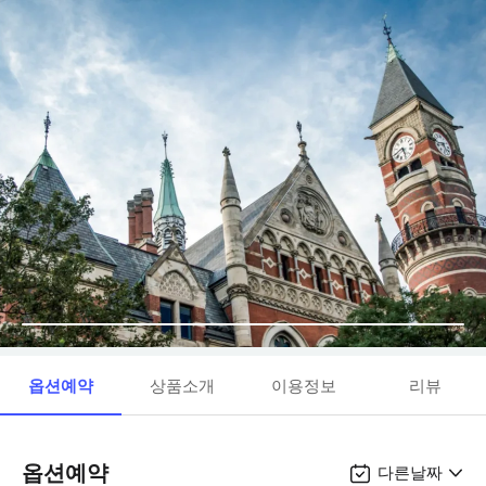
옵션예약
상품소개
이용정보
리뷰
옵션예약
다른날짜