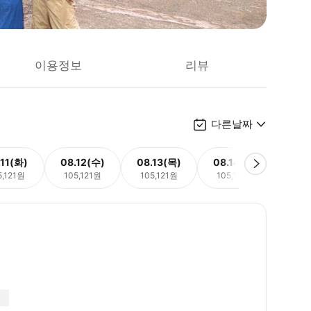
이용정보
리뷰
다른날짜
.11(화)
08.12(수)
08.13(목)
08.14(금)
08.
5,121원
105,121원
105,121원
105,121원
105