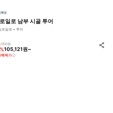
시확정
로일로 남부 시골 투어
일로일로
투어
,150
원
105,121원~
%
종혜택가