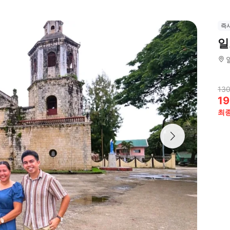
즉
일
130
19
최