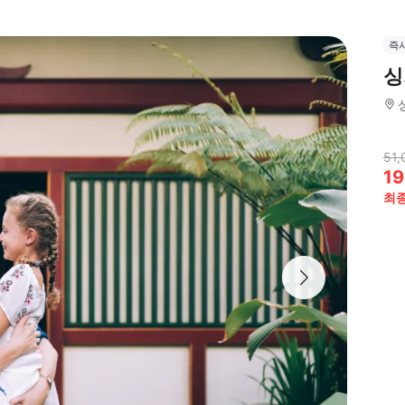
즉
싱
51,
19
최