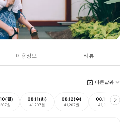
이용정보
리뷰
다른날짜
.10(월)
08.11(화)
08.12(수)
08.13(목)
08.
,207원
41,207원
41,207원
41,207원
41,