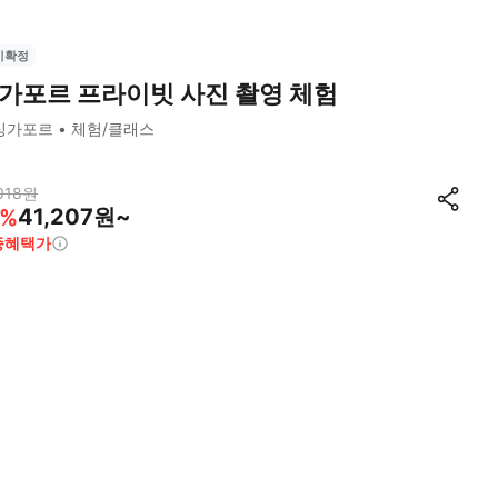
시확정
가포르 프라이빗 사진 촬영 체험
싱가포르
체험/클래스
018
원
41,207원~
%
종혜택가