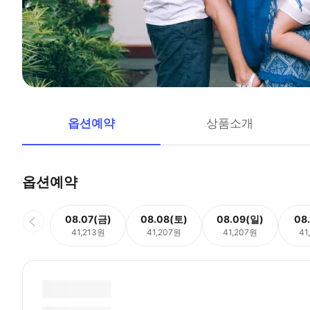
옵션예약
상품소개
옵션예약
08.07(금)
08.08(토)
08.09(일)
08
41,213원
41,207원
41,207원
41