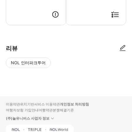
● 예약접수 후 확정이 되면 이용가능합니다. ● 바우처에 안내된 사용 방법
리뷰
NOL 인터파크투어
NOL
별
사
에서
점
진/
작성
높
동
된
은
영
리뷰
순
상
이용약관
위치기반서비스 이용약관
개인정보 처리방침
입니
여행자보험 가입안내
여행약관
분쟁해결기준
다.
(주)놀유니버스 사업자 정보
별
사
NOL
Triple
Interpark Global