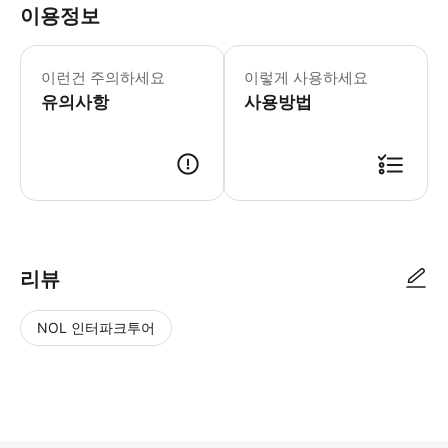
이용정보
작동하는 휴대폰을 통해 인터넷에 연결
이런건 주의하세요
이렇게 사용하세요
유의사항
사용방법
● 예약접수 후 확정이 되면 이용가능합니다. ● 바우처에 안내된 사용 방법
리뷰
NOL 인터파크투어
NOL
별
사
에서
점
진/
작성
높
동
된
은
영