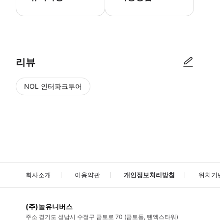
● 예약접수 후 확정이 되면 이용가능합니다. ● 바우처에 안내된 사용 
리뷰
NOL 인터파크투어
NOL
에서 작성된 리뷰 입니다.
별점 높은순
별점 높은순
회사소개
이용약관
개인정보처리방침
위치기
(주)놀유니버스
주소
경기도 성남시 수정구 금토로 70 (금토동, 텐엑스타워)