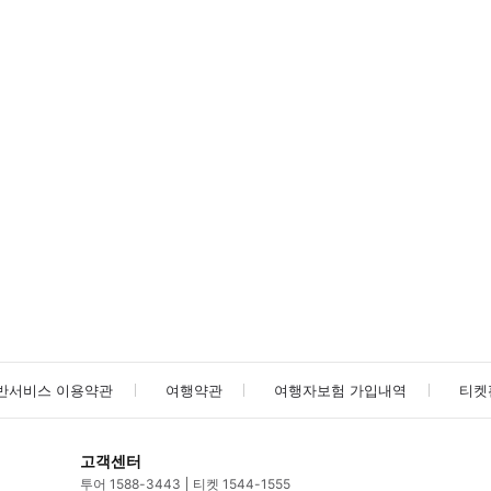
방법을 확인한 후 이용해 주시기 바랍니다. ● 48시간 이내에 바우처를 받지 
사진/동영상
사진/동영상
반서비스 이용약관
여행약관
여행자보험 가입내역
티켓
고객센터
투어 1588-3443
티켓 1544-1555