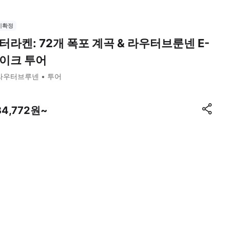
시확정
터라켄: 72개 폭포 계곡 & 라우터브룬넨 E-
이크 투어
라우터브루넨
투어
34,772원~