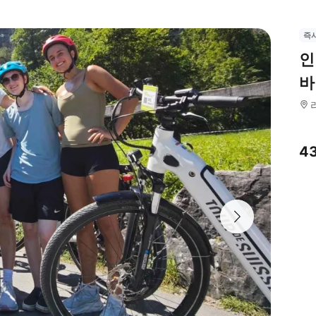
즉
인
바
4