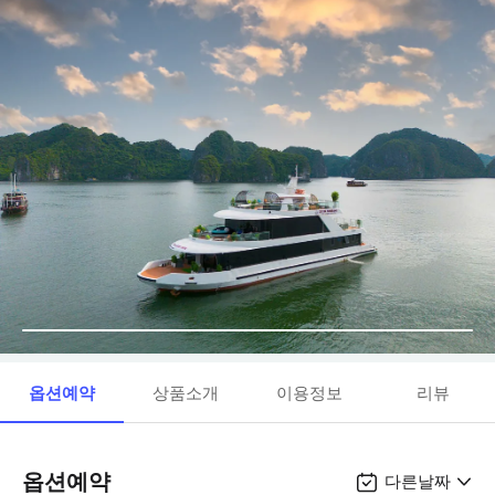
옵션예약
상품소개
이용정보
리뷰
옵션예약
다른날짜