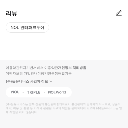
리뷰
NOL 인터파크투어
NOL
별
사
에서
점
진/
작성
높
동
된
은
영
리뷰
순
상
이용약관
위치기반서비스 이용약관
개인정보 처리방침
입니
여행자보험 가입안내
여행약관
분쟁해결기준
다.
(주)놀유니버스 사업자 정보
별
사
NOL
Triple
Interpark Global
점
진/
높
동
(주)놀유니버스
는 일부 상품의 통신판매중개자로서 통신판매의 당사자가 아니므로, 상품의
예약, 이용 및 환불 등 거래와 관련된 의무와 책임은 판매자에게 있으며
은
영
(주)놀유니버스
는 일
체 책임을 지지 않습니다.
순
상