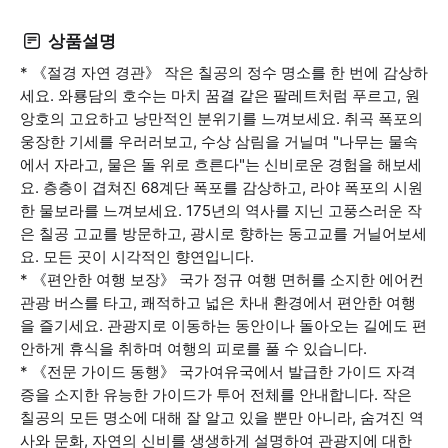
상품설명
* 《절경 자연 경관》 작은 칠공의 정수 명소를 한 번에 감상하
세요. 와룡담의 호수는 마치 꿈결 같은 팔레트처럼 푸르고, 원
앙호의 고요하고 낭만적인 분위기를 느껴보세요. 취곡 폭포의
웅장한 기세를 우러러보고, 수상 삼림을 거닐며 "나무는 물속
에서 자라고, 물은 돌 위로 흐른다"는 신비로운 경험을 해보세
요. 층층이 겹쳐진 68계단 폭포를 감상하고, 라야 폭포의 시원
한 물보라를 느껴보세요. 175년의 역사를 지닌 고풍스러운 작
은 칠공 고교를 방문하고, 광시로 향하는 동고교를 거닐어보세
요. 모든 곳이 시각적인 향연입니다.
* 《편안한 여행 보장》 국가 정규 여행 면허를 소지한 에어컨
관광 버스를 타고, 쾌적하고 넓은 차내 환경에서 편안한 여행
을 즐기세요. 관광지로 이동하는 동안이나 돌아오는 길에도 편
안하게 휴식을 취하며 여행의 피로를 풀 수 있습니다.
* 《전문 가이드 동행》 국가여유국에서 발급한 가이드 자격
증을 소지한 유능한 가이드가 투어 전체를 안내합니다. 작은
칠공의 모든 명소에 대해 잘 알고 있을 뿐만 아니라, 숨겨진 역
사와 문화, 자연의 신비를 생생하게 설명하여 관광지에 대한