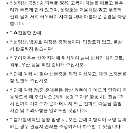
* 첸링산 공원: 숲 피복률 88%, 고목이 하늘을 찌르고 봉우
리가 푸르게 겹쳐 있으며, 첸링호는 거울처럼 맑고 푸르러
산과 물이 서로 어우러져 사계절 내내 아름다운 풍경을 자랑
합니다.
* ⚠️친절한 안내:
* 첸링산, 방공호 여정은 증정품이며, 입장료가 없고, 불참
시 환불되지 않습니다!
* 구이저우는 산악 지대에 위치하여 날씨 변화가 심하므로,
외투, 우산 등을 직접 준비해 주십시오.
* 단체 여행 시 필수 신분증을 직접 지참하고, 개인 소지품을
잘 보관해 주십시오.
* 단체 여행 전/중 휴대폰은 항상 켜두어 가이드와 연락이 가
능하도록 해 주십시오 (특히 풍경구 자유 활동 시). 전날 22
시 전까지 가이드가 문자 메시지 또는 전화로 다음날 출발
시간 및 주의사항을 알려드릴 것입니다.
* 불가항력적인 상황 발생 시, 모든 단체 여행객이 서명 동의
하는 경우 관광지 순서를 조정하거나 취소할 수 있습니다.