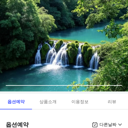
옵션예약
상품소개
이용정보
리뷰
옵션예약
다른날짜