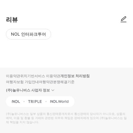
리뷰
NOL 인터파크투어
NOL
별
사
에서
점
진/
작성
높
동
된
은
영
리뷰
순
상
이용약관
위치기반서비스 이용약관
개인정보 처리방침
입니
여행자보험 가입안내
여행약관
분쟁해결기준
다.
(주)놀유니버스 사업자 정보
별
사
NOL
Triple
Interpark Global
점
진/
높
동
(주)놀유니버스
는 일부 상품의 통신판매중개자로서 통신판매의 당사자가 아니므로, 상품의
예약, 이용 및 환불 등 거래와 관련된 의무와 책임은 판매자에게 있으며
은
영
(주)놀유니버스
는 일
체 책임을 지지 않습니다.
순
상