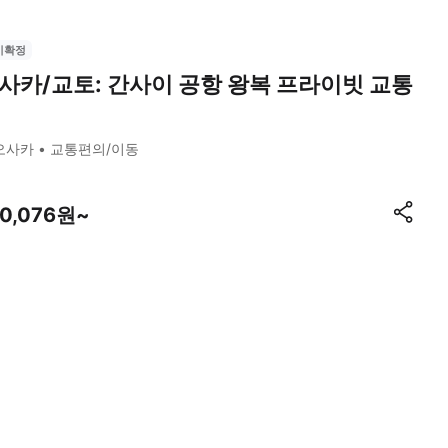
시확정
사카/교토: 간사이 공항 왕복 프라이빗 교통
오사카
교통편의/이동
50,076원~