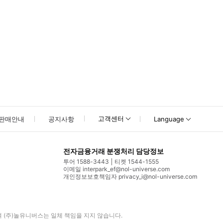
고객센터
판매안내
공지사항
Language
전자금융거래 분쟁처리 담당정보
투어 1588-3443
티켓 1544-1555
이메일 interpark_ef@nol-universe.com
개인정보보호책임자 privacy_i@nol-universe.com
며
(주)놀유니버스
는 일체 책임을 지지 않습니다.