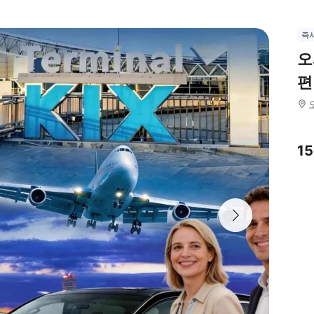
즉
오
편
1