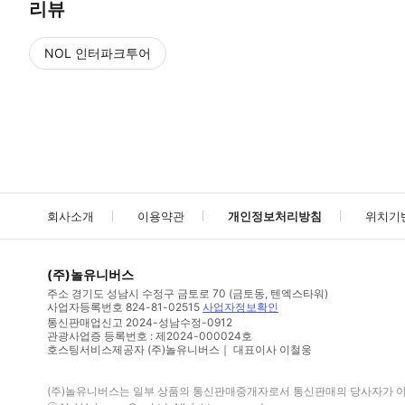
리뷰
NOL 인터파크투어
NOL
에서 작성된 리뷰 입니다.
별점 높은순
별점 높은순
회사소개
이용약관
개인정보처리방침
위치기
(주)놀유니버스
주소
경기도 성남시 수정구 금토로 70 (금토동, 텐엑스타워)
사업자등록번호
824-81-02515
사업자정보확인
통신판매업신고
2024-성남수정-0912
관광사업증 등록번호 : 제2024-000024호
호스팅서비스제공자 (주)놀유니버스｜ 대표이사 이철웅
(주)놀유니버스
는 일부 상품의 통신판매중개자로서 통신판매의 당사자가 아니