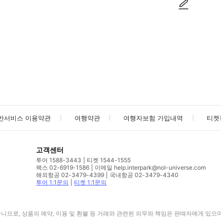
사진/동영상
사진/동영상
반서비스 이용약관
여행약관
여행자보험 가입내역
티켓
고객센터
투어 1588-3443
티켓 1544-1555
팩스 02-6919-1586
이메일 help.interpark@nol-universe.com
해외항공 02-3479-4399
국내항공 02-3479-4340
투어 1:1문의
티켓 1:1문의
므로, 상품의 예약, 이용 및 환불 등 거래와 관련된 의무와 책임은 판매자에게 있으