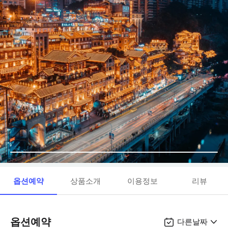
옵션예약
상품소개
이용정보
리뷰
옵션예약
다른날짜