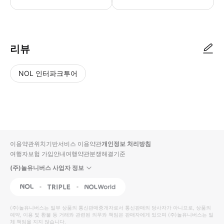
리뷰
NOL 인터파크투어
NOL
별
사
에서
점
진/
작성
높
동
된
은
영
리뷰
순
상
이용약관
위치기반서비스 이용약관
개인정보 처리방침
입니
여행자보험 가입안내
여행약관
분쟁해결기준
다.
(주)놀유니버스 사업자 정보
별
사
NOL
Triple
Interpark Global
점
진/
높
동
(주)놀유니버스
는 일부 상품의 통신판매중개자로서 통신판매의 당사자가 아니므로, 상품의
예약, 이용 및 환불 등 거래와 관련된 의무와 책임은 판매자에게 있으며
은
영
(주)놀유니버스
는 일
체 책임을 지지 않습니다.