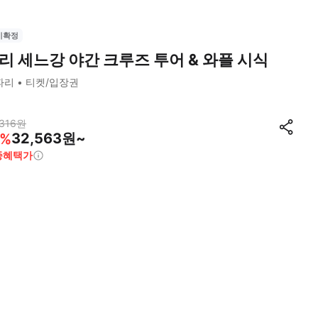
시확정
리 세느강 야간 크루즈 투어 & 와플 시식
파리
티켓/입장권
316
원
32,563원~
%
종혜택가