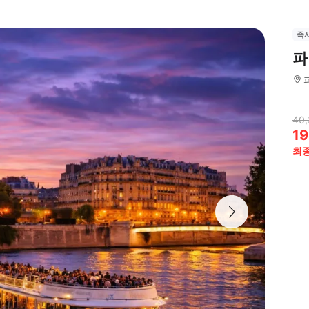
즉
파
40,
19
최