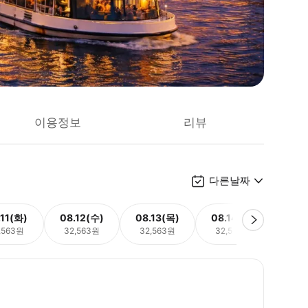
이용정보
리뷰
다른날짜
.11(화)
08.12(수)
08.13(목)
08.14(금)
08.
,563원
32,563원
32,563원
32,563원
32,