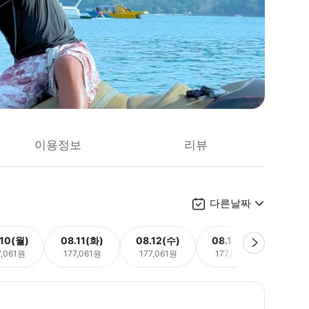
이용정보
리뷰
다른날짜
.10(월)
08.11(화)
08.12(수)
08.13(목)
08.
7,061원
177,061원
177,061원
177,061원
177