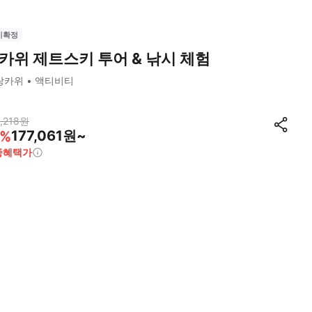
시확정
카위 제트스키 투어 & 낚시 체험
랑카위
액티비티
,218
원
177,061원~
%
종혜택가