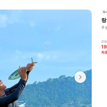
즉
랑
219
19
최