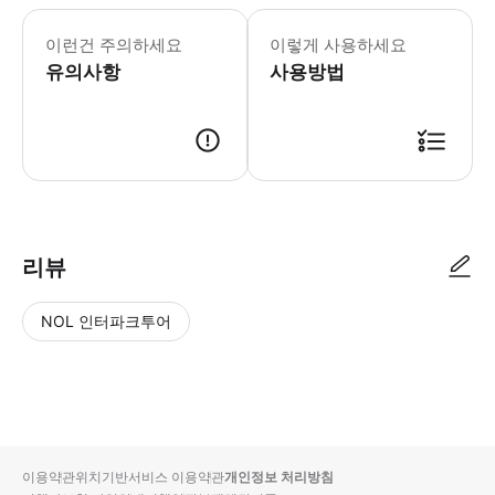
교통수단 부서에서 다음 정보를 요구하며, 
이런건 주의하세요
이렇게 사용하세요
유의사항
사용방법
● 예약접수 후 확정이 되면 이용가능합니다. ● 바우처에 안내된 사용 방법
리뷰
NOL 인터파크투어
NOL
별
사
에서
점
진/
작성
높
동
된
은
영
리뷰
순
상
이용약관
위치기반서비스 이용약관
개인정보 처리방침
입니