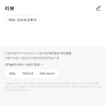
리뷰
NOL 인터파크투어
NOL
별
사
에서
점
진/
작성
높
동
된
은
영
리뷰
순
상
이용약관
위치기반서비스 이용약관
개인정보 처리방침
입니
여행자보험 가입안내
여행약관
분쟁해결기준
다.
(주)놀유니버스 사업자 정보
별
사
NOL
Triple
Interpark Global
점
진/
높
동
(주)놀유니버스
는 일부 상품의 통신판매중개자로서 통신판매의 당사자가 아니므로, 상품의
예약, 이용 및 환불 등 거래와 관련된 의무와 책임은 판매자에게 있으며
은
영
(주)놀유니버스
는 일
체 책임을 지지 않습니다.
순
상