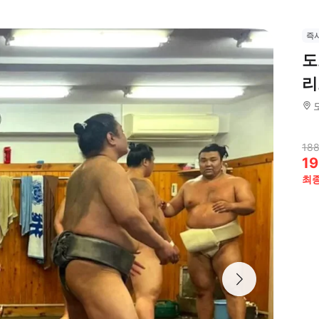
즉
도
리
188
19
최