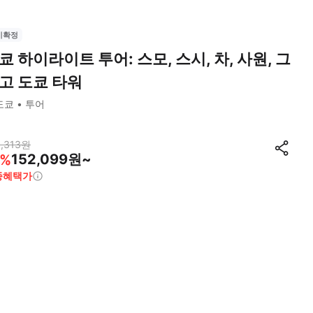
시확정
쿄 하이라이트 투어: 스모, 스시, 차, 사원, 그
고 도쿄 타워
도쿄
투어
,313
원
152,099원~
%
종혜택가