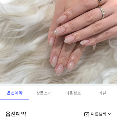
옵션예약
상품소개
이용정보
리뷰
옵션예약
다른날짜