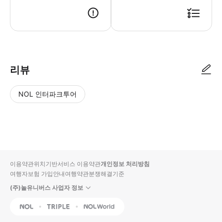
리뷰
NOL 인터파크투어
NOL
별
사
에서
점
진/
작성
높
동
된
은
영
리뷰
순
상
이용약관
위치기반서비스 이용약관
개인정보 처리방침
입니
여행자보험 가입안내
여행약관
분쟁해결기준
다.
(주)놀유니버스 사업자 정보
별
사
NOL
Triple
Interpark Global
점
진/