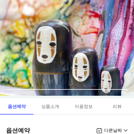
옵션예약
상품소개
이용정보
리뷰
옵션예약
다른날짜