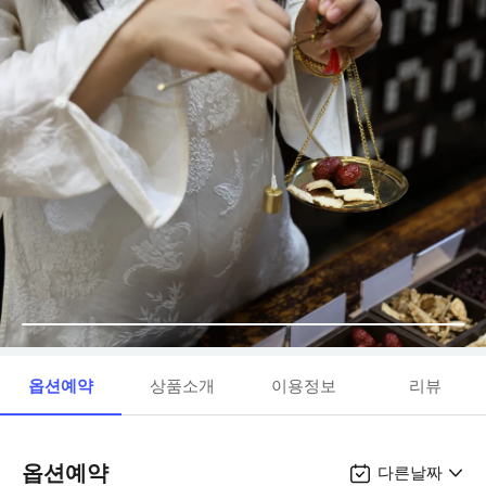
옵션예약
상품소개
이용정보
리뷰
옵션예약
다른날짜