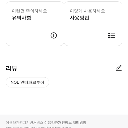
* 영어 가이드와 함께하는 체험입니다. 
이런건 주의하세요
이렇게 사용하세요
유의사항
사용방법
리뷰
NOL 인터파크투어
NOL
별
사
에서
점
진/
작성
높
동
된
은
영
리뷰
순
상
이용약관
위치기반서비스 이용약관
개인정보 처리방침
입니