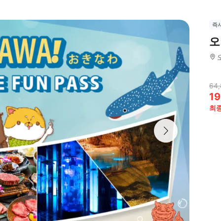
즉
오
64,
19
최