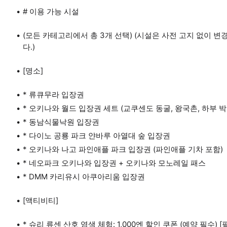
# 이용 가능 시설
(모든 카테고리에서 총 3개 선택) (시설은 사전 고지 없이 
다.)
[명소]
* 류큐무라 입장권
* 오키나와 월드 입장권 세트 (교쿠센도 동굴, 왕국촌, 하부 
* 동남식물낙원 입장권
* 다이노 공룡 파크 얀바루 아열대 숲 입장권
* 오키나와 나고 파인애플 파크 입장권 (파인애플 기차 포함)
* 네오파크 오키나와 입장권 + 오키나와 모노레일 패스
* DMM 카리유시 아쿠아리움 입장권
[액티비티]
* 슈리 류센 산호 염색 체험: 1,000엔 할인 쿠폰 (예약 필수) 