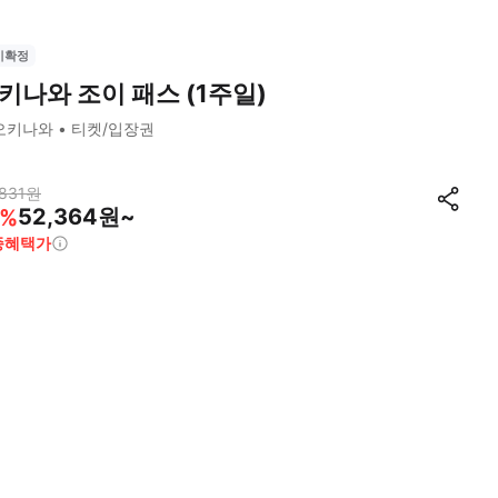
시확정
키나와 조이 패스 (1주일)
오키나와
티켓/입장권
831
원
52,364원~
%
종혜택가