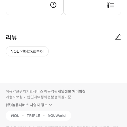
● 예약접수 후 확정이 되면 이용가능합니다. ● 바우처에 안내된 사용 방법
리뷰
NOL 인터파크투어
NOL
별
사
에서
점
진/
작성
높
동
된
은
영
리뷰
순
상
이용약관
위치기반서비스 이용약관
개인정보 처리방침
입니
여행자보험 가입안내
여행약관
분쟁해결기준
다.
(주)놀유니버스 사업자 정보
별
사
NOL
Triple
Interpark Global
점
진/
높
동