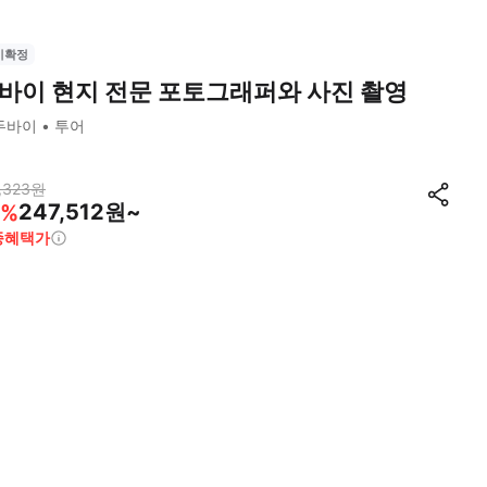
시확정
바이 현지 전문 포토그래퍼와 사진 촬영
두바이
투어
,323
원
247,512원~
%
종혜택가