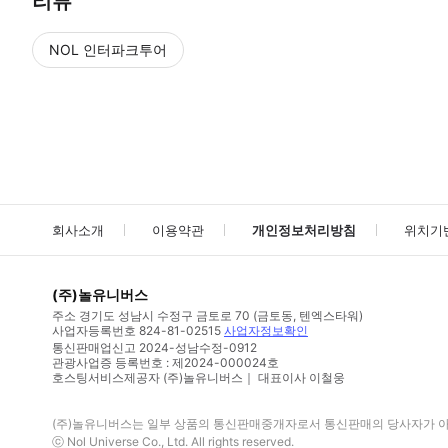
리뷰
NOL 인터파크투어
NOL
에서 작성된 리뷰 입니다.
별점 높은순
별점 높은순
회사소개
이용약관
개인정보처리방침
위치기
(주)놀유니버스
주소
경기도 성남시 수정구 금토로 70 (금토동, 텐엑스타워)
사업자등록번호
824-81-02515
사업자정보확인
통신판매업신고
2024-성남수정-0912
관광사업증 등록번호 : 제2024-000024호
호스팅서비스제공자 (주)놀유니버스｜ 대표이사 이철웅
(주)놀유니버스
는 일부 상품의 통신판매중개자로서 통신판매의 당사자가 아니
ⓒ
Nol Universe Co
., Ltd. All rights reserved.