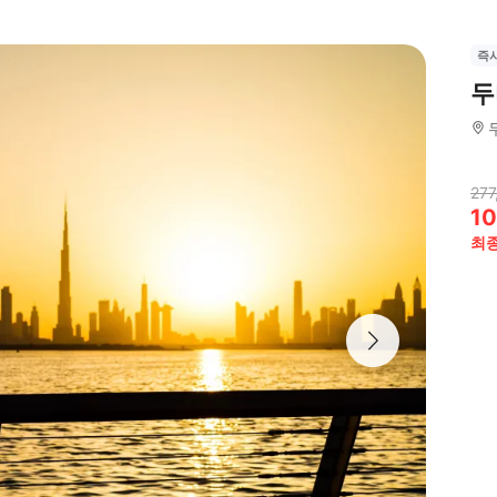
즉
두
277
10
최