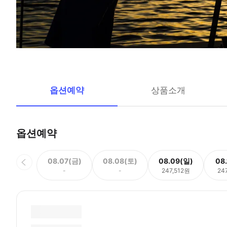
옵션예약
상품소개
옵션예약
08.07(금)
08.08(토)
08.09(일)
08
-
-
247,512원
24