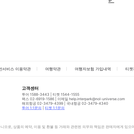
사진/동영상
사진/동영상
반서비스 이용약관
여행약관
여행자보험 가입내역
티켓
고객센터
투어 1588-3443
티켓 1544-1555
팩스 02-6919-1586
이메일 help.interpark@nol-universe.com
해외항공 02-3479-4399
국내항공 02-3479-4340
투어 1:1문의
티켓 1:1문의
므로, 상품의 예약, 이용 및 환불 등 거래와 관련된 의무와 책임은 판매자에게 있으