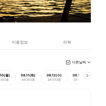
이용정보
리뷰
다른날짜
.10(월)
08.11(화)
08.12(수)
08.13(목)
08.
7,512원
247,512원
247,512원
247,512원
247