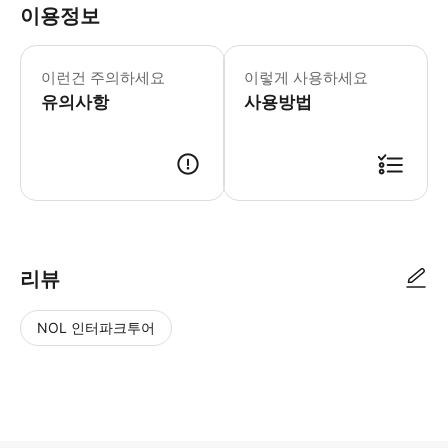
이용정보
* 소요시간 : 60분 (옵션에 따라 소요
이런건 주의하세요
이렇게 사용하세요
유의사항
사용방법
● 예약접수 후 확정이 되면 이용가능합니다. ● 바우처에 안내된 사용 방법
리뷰
NOL 인터파크투어
NOL
별
사
에서
점
진/
작성
높
동
된
은
영