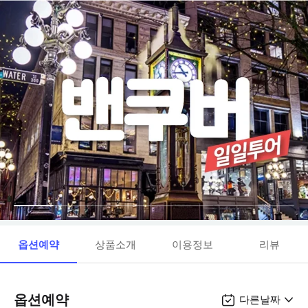
옵션예약
상품소개
이용정보
리뷰
옵션예약
다른날짜