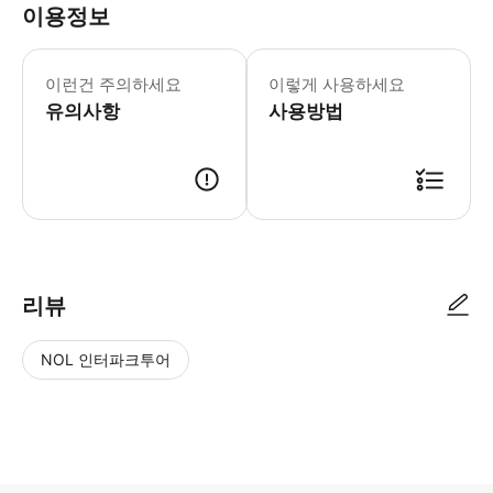
이용정보
☝️ 꼭 알아두세요 1. 캐나다 eTA 
이런건 주의하세요
이렇게 사용하세요
유의사항
사용방법
･ 미팅 장소 및 시간(출발지) ① 밴쿠버 국제 공항(YVR) 국내선 도착층 
리뷰
NOL 인터파크투어
NOL
별
사
에서
점
진/
작성
높
동
된
은
영