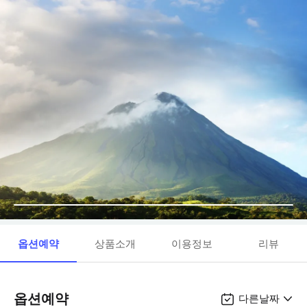
옵션예약
상품소개
이용정보
리뷰
옵션예약
다른날짜