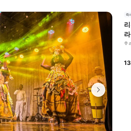
즉
리
라
1