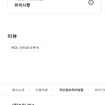
유의사항
▶ 사용방법 * 예약자 이름과 바우처 번호를 입력하고 매표소를 방문하여
리뷰
NOL 인터파크투어
NOL
에서 작성된 리뷰 입니다.
별점 높은순
별점 높은순
회사소개
이용약관
개인정보처리방침
위치기
(주)놀유니버스