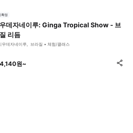
시확정
우데자네이루: Ginga Tropical Show - 브
질 리듬
리우데자네이루
브라질
체험/클래스
34,140원~