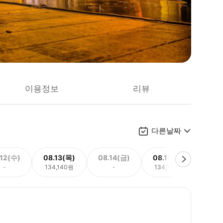
이용정보
리뷰
다른날짜
.12(수)
08.13(목)
08.14(금)
08.15(토)
08.
-
134,140원
-
134,140원