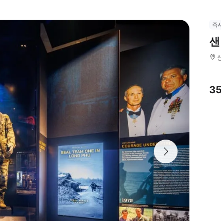
즉
샌
3