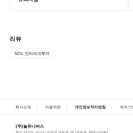
▶ 사용방법 입구에서 스마트폰 티켓을 보여주세요.
리뷰
NOL 인터파크투어
NOL
에서 작성된 리뷰 입니다.
별점 높은순
별점 높은순
회사소개
이용약관
개인정보처리방침
위치기
(주)놀유니버스
주소
경기도 성남시 수정구 금토로 70 (금토동, 텐엑스타워)