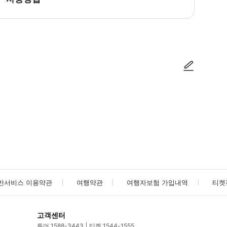
사진/동영상
사진/동영상
반서비스 이용약관
여행약관
여행자보험 가입내역
티켓
고객센터
투어 1588-3443
티켓 1544-1555