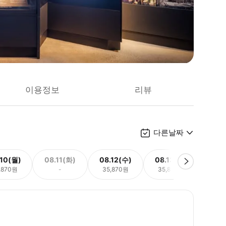
이용정보
리뷰
다른날짜
.10(월)
08.11(화)
08.12(수)
08.13(목)
08.
,870원
-
35,870원
35,870원
35,