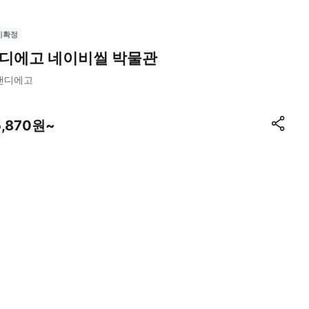
시확정
디에고 네이비씰 박물관
샌디에고
5,870원~