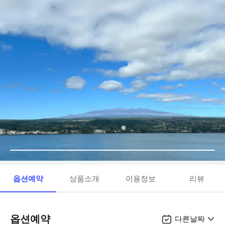
옵션예약
상품소개
이용정보
리뷰
옵션예약
다른날짜