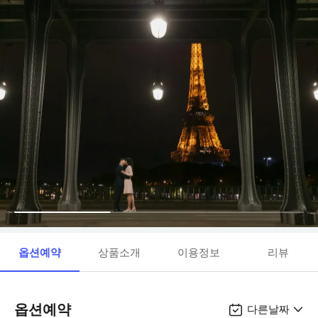
옵션예약
상품소개
이용정보
리뷰
옵션예약
다른날짜