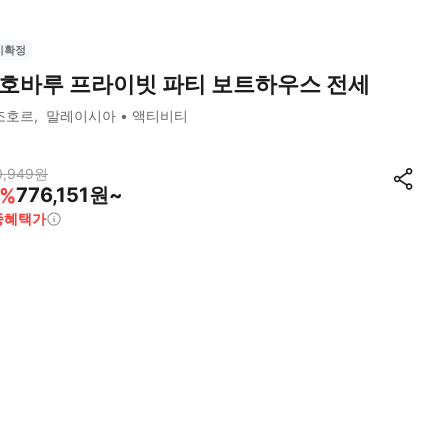
시확정
호바루 프라이빗 파티 보트하우스 전세
조호르
말레이시아
액티비티
0,949
원
776,151원~
%
종혜택가