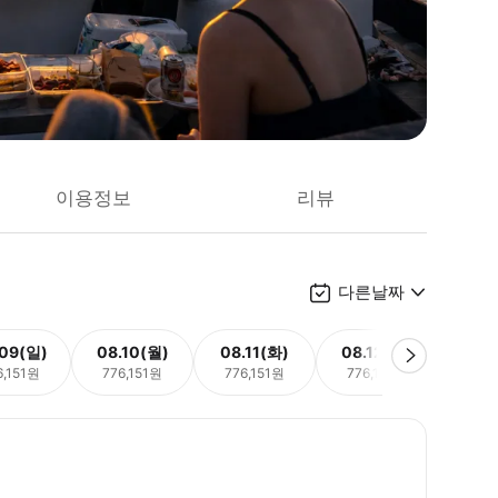
이용정보
리뷰
다른날짜
.09(일)
08.10(월)
08.11(화)
08.12(수)
08.
6,151원
776,151원
776,151원
776,151원
776