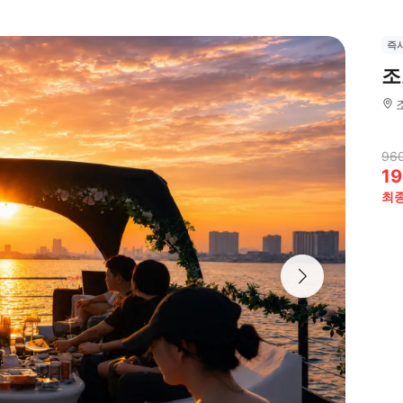
즉
조
96
19
최